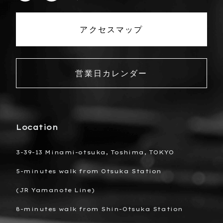
アクセスマップ
営業日カレンダー
Location
3-39-13 Minami-otsuka, Toshima, TOKYO
5-minutes walk from Otsuka Station
(JR Yamanote Line)
8-minutes walk from Shin-Otsuka Station