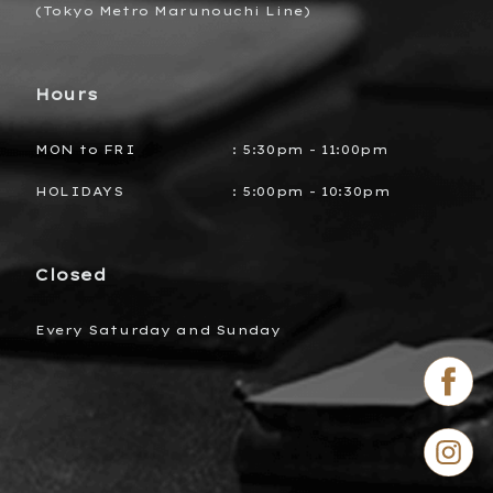
(Tokyo Metro Marunouchi Line)
Hours
MON to FRI
:
5:30pm - 11:00pm
HOLIDAYS
:
5:00pm - 10:30pm
Closed
Every Saturday and Sunday